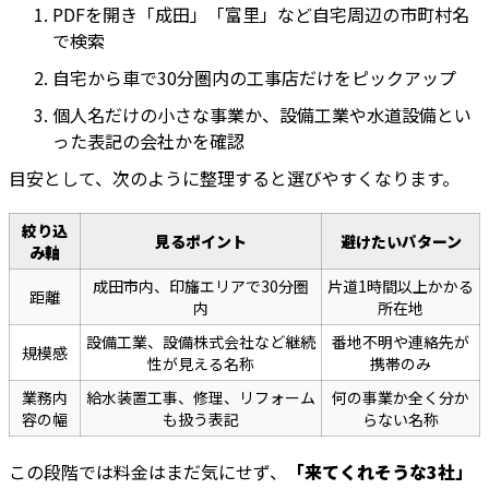
PDFを開き「成田」「富里」など自宅周辺の市町村名
で検索
自宅から車で30分圏内の工事店だけをピックアップ
個人名だけの小さな事業か、設備工業や水道設備とい
った表記の会社かを確認
目安として、次のように整理すると選びやすくなります。
絞り込
見るポイント
避けたいパターン
み軸
成田市内、印旛エリアで30分圏
片道1時間以上かかる
距離
内
所在地
設備工業、設備株式会社など継続
番地不明や連絡先が
規模感
性が見える名称
携帯のみ
業務内
給水装置工事、修理、リフォーム
何の事業か全く分か
容の幅
も扱う表記
らない名称
この段階では料金はまだ気にせず、
「来てくれそうな3社」