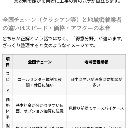
真説明を嫌がる業者に工事の質のムラが目立ちます。
全国チェーン（クラシアン等）と地域密着業者
の違いはスピード・価格・アフターの本音
どちらが正解という話ではなく、「得意分野」が違います。
ざっくり整理すると次のようなイメージです。
項
全国チェーン
地域密着業者
目
ス
ピ
コールセンター体制で夜
日中は早いが深夜は要相談が
ー
間・休日に強い
多い
ド
価
格
基本料金が分かりやすい反
見積り前提でケースバイケース
体
面、オプション加算に注意
系
担