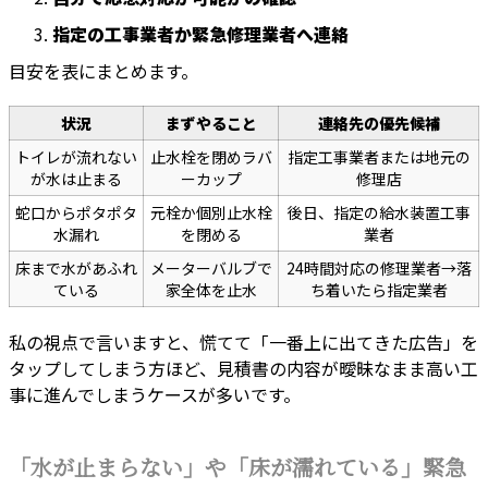
指定の工事業者か緊急修理業者へ連絡
目安を表にまとめます。
状況
まずやること
連絡先の優先候補
トイレが流れない
止水栓を閉めラバ
指定工事業者または地元の
が水は止まる
ーカップ
修理店
蛇口からポタポタ
元栓か個別止水栓
後日、指定の給水装置工事
水漏れ
を閉める
業者
床まで水があふれ
メーターバルブで
24時間対応の修理業者→落
ている
家全体を止水
ち着いたら指定業者
私の視点で言いますと、慌てて「一番上に出てきた広告」を
タップしてしまう方ほど、見積書の内容が曖昧なまま高い工
事に進んでしまうケースが多いです。
「水が止まらない」や「床が濡れている」緊急