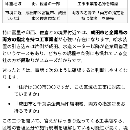
印旛地域
街、佐倉の一部
工事事業者名簿を確認
市境に近
成田市×富里市、成田
両方の名簿で「両方の指定を
い地域
市×佐倉市など
持つ業者」を優先
特に富里や印西、佐倉との境界付近では、
成田市と企業局の
両方の指定を持つ工事業者
が心強い存在になります。給水装
置の引き込みは片側が成田、水道メーター以降が企業局管理
というケースもあり、どちらの規程や条例にも慣れている会
社の方が段取りがスムーズだからです。
迷ったときは、電話で次のように確認すると判断しやすくな
ります。
「住所は〇〇市〇〇ですが、この区域の工事に対応し
ていますか」
「成田市と千葉県企業局印旛地域、両方の指定証をお
持ちですか」
この二つを聞いて、答えがはっきり返ってくる工事店なら、
区域の管理区分や施行規則を理解している可能性が高く、境