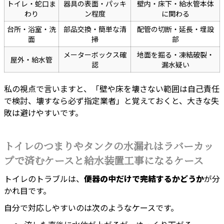
トイレ・蛇口ま
器具の表面・パッキ
壁内・床下・給水管本体
わり
ン程度
に関わる
台所・浴室・洗
部品交換・簡単な清
配管の切断・延長・埋設
面
掃
部
メーターボックス確
地面を掘る・凍結破裂・
屋外・給水管
認
漏水疑い
私の視点で言いますと、「壁や床を壊さない範囲は自己責任
で検討、壊すなら必ず指定業者」と覚えておくと、大きな失
敗は避けやすいです。
トイレのつまりやタンクの水漏れはラバーカッ
プで済むケースと給水装置工事になるケース
トイレのトラブルは、
便器の中だけで完結するかどうか
が分
かれ目です。
自分で対応しやすいのは次のようなケースです。