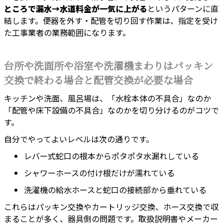
ところで漏水→水道料金が一気に上がる
というパターンに直
結します。便器を外す・配管を切り回す作業は、指定を受け
た工事業者の業務範囲になります。
台所や洗面所や浴室や洗濯機まわりはパッキン
交換で終わる場合と配管交換が必要な場合
キッチンや洗面、風呂場は、「水栓本体の不具合」なのか
「配管や床下設備の不具合」なのかを切り分けるのがコツで
す。
自分でやってよいレベルは次の通りです。
レバー式蛇口の根本からポタポタ水漏れしている
シャワーホースの付け根だけが濡れている
洗濯機の給水ホースと蛇口の接続部から垂れている
これらはパッキン交換やカートリッジ交換、ホース交換で収
まることが多く、器具側の問題です。取扱説明書やメーカー