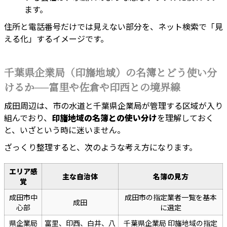
ます。
住所と電話番号だけでは見えない部分を、ネット検索で「見
える化」するイメージです。
千葉県企業局（印旛地域）の名簿とどう使い分
けるか──富里や佐倉や印西との境界線
成田周辺は、市の水道と千葉県企業局が管理する区域が入り
組んでおり、
印旛地域の名簿との使い分け
を理解しておく
と、いざという時に迷いません。
ざっくり整理すると、次のような考え方になります。
エリア感
主な自治体
名簿の見方
覚
成田市中
成田市の指定業者一覧を基本
成田
心部
に選定
県企業局
富里、印西、白井、八
千葉県企業局 印旛地域の指定