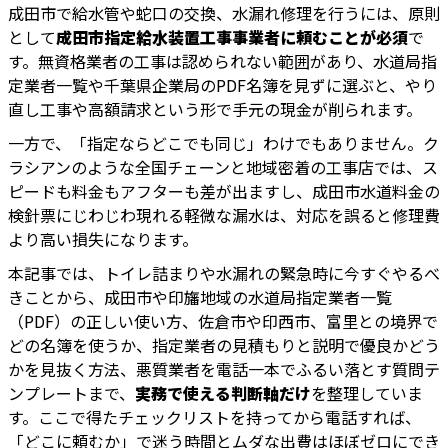
成田市で給水管や蛇口の交換、水漏れ修理を行うには、原則
として
成田市指定給水装置工事事業者に頼むことが必須
で
す。無資格業者の工事は認められない範囲があり、水道局指
定業者一覧や千葉県企業局のPDF名簿を見ずに選ぶと、やり
直し工事や高額請求という形で手元の現金が削られます。
一方で、「指定ならどこでも同じ」わけでもありません。ク
ラシアンのような全国チェーンと地域密着の工事店では、ス
ピードも料金もアフターも差が出ますし、成田市水道料金の
検針票にじわじわ現れる軽微な漏水は、対応を誤ると修理費
より高い損失になります。
本記事では、トイレ詰まりや水漏れの緊急時に今すぐやるべ
きことから、成田市や印旛地域の水道局指定業者一覧
（PDF）の正しい使い方、佐倉市や印西市、富里との境界で
どの名簿を使うか、指定業者の見積もりと説明で優良かどう
かを見抜く方法、悪質業者を電話一本でふるい落とす質問テ
ンプレートまで、
実務で使える判断軸だけ
を整理していま
す。ここで得たチェックリストを持ってから電話すれば、
「どこに頼むか」で迷う時間とムダな出費はほぼゼロにでき