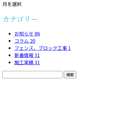
月を選択
カテゴリー
お知らせ
86
コラム
20
フェンス、ブロック工事
1
新着情報
51
施工実績
31
お問い合わせ
お電話でのお問い合わせ
090-6139-0117