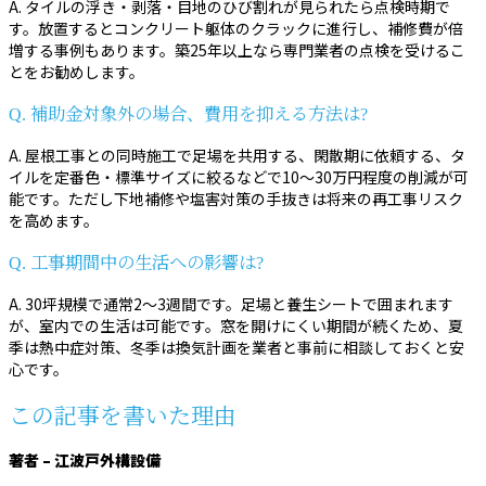
A. タイルの浮き・剥落・目地のひび割れが見られたら点検時期で
す。放置するとコンクリート躯体のクラックに進行し、補修費が倍
増する事例もあります。築25年以上なら専門業者の点検を受けるこ
とをお勧めします。
Q. 補助金対象外の場合、費用を抑える方法は?
A. 屋根工事との同時施工で足場を共用する、閑散期に依頼する、タ
イルを定番色・標準サイズに絞るなどで10〜30万円程度の削減が可
能です。ただし下地補修や塩害対策の手抜きは将来の再工事リスク
を高めます。
Q. 工事期間中の生活への影響は?
A. 30坪規模で通常2〜3週間です。足場と養生シートで囲まれます
が、室内での生活は可能です。窓を開けにくい期間が続くため、夏
季は熱中症対策、冬季は換気計画を業者と事前に相談しておくと安
心です。
この記事を書いた理由
著者 – 江波戸外構設備