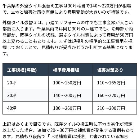
千葉県の外壁タイル張替え工事は30坪相当で140〜220万円が相場
で、立地と塩害対策の有無により費用変動が大きいのが特徴です。
外壁タイル張替えは、戸建てリフォームの中でも工事金額が大きい
部類に入ります。千葉県内では同じ30坪の戸建てでも、沿岸部か内
陸部か、既存タイルの状態、選ぶタイル材質によって費用が60万円
以上変わることもあります。まずは規模別の標準的な工事費用を把
握しておくことで、見積もりが妥当かどうか判断する基準になりま
す。
工事規模(坪数)
標準費用相場
塩害対策あり
20坪
100〜150万円
110〜165万円
30坪
140〜200万円
160〜220万円
40坪
180〜260万円
210〜300万円
上記はあくまで目安です。既存タイルの撤去時に下地の劣化が想定
以上だった場合、追加で20〜30万円の補修費が発生する事例もあり
ます。見積もり段階で「下地補修費は別途」と書かれている場合