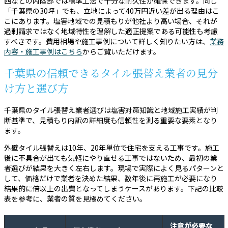
西などの内陸部では標準工法で十分な耐久性が確保できます。同じ
「千葉県の30坪」でも、立地によって40万円近い差が出る理由はこ
こにあります。塩害地域での見積もりが他社より高い場合、それが
過剰請求ではなく地域特性を理解した適正提案である可能性も考慮
すべきです。費用相場や施工事例について詳しく知りたい方は、
業務
内容・施工事例はこちら
からご覧いただけます。
千葉県の信頼できるタイル張替え業者の見分
け方と選び方
千葉県のタイル張替え業者選びは塩害対策知識と地域施工実績が判
断基準で、見積もり内訳の詳細度も信頼性を測る重要な要素となり
ます。
外壁タイル張替えは10年、20年単位で住宅を支える工事です。施工
後に不具合が出ても気軽にやり直せる工事ではないため、最初の業
者選びが結果を大きく左右します。現場で実際によく見るパターンと
して、価格だけで業者を決めた結果、数年後に再施工が必要になり
結果的に倍以上の出費となってしまうケースがあります。下記の比較
表を参考に、業者の質を見極めてください。
注意が必要な