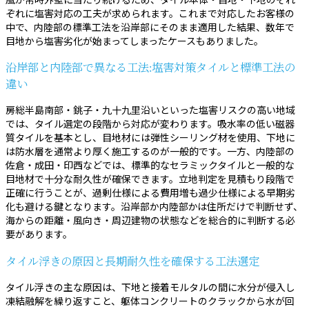
ぞれに塩害対応の工夫が求められます。これまで対応したお客様の
中で、内陸部の標準工法を沿岸部にそのまま適用した結果、数年で
目地から塩害劣化が始まってしまったケースもありました。
沿岸部と内陸部で異なる工法:塩害対策タイルと標準工法の
違い
房総半島南部・銚子・九十九里沿いといった塩害リスクの高い地域
では、タイル選定の段階から対応が変わります。吸水率の低い磁器
質タイルを基本とし、目地材には弾性シーリング材を使用、下地に
は防水層を通常より厚く施工するのが一般的です。一方、内陸部の
佐倉・成田・印西などでは、標準的なセラミックタイルと一般的な
目地材で十分な耐久性が確保できます。立地判定を見積もり段階で
正確に行うことが、過剰仕様による費用増も過少仕様による早期劣
化も避ける鍵となります。沿岸部か内陸部かは住所だけで判断せず、
海からの距離・風向き・周辺建物の状態などを総合的に判断する必
要があります。
タイル浮きの原因と長期耐久性を確保する工法選定
タイル浮きの主な原因は、下地と接着モルタルの間に水分が侵入し
凍結融解を繰り返すこと、躯体コンクリートのクラックから水が回