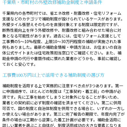
千葉県・市町村の外壁改修補助金制度と申請条件
千葉県内の各市町村では、省エネ改修・耐震改修・住宅リフォーム
支援などのカテゴリで補助制度が設けられているケースがあります。
外壁タイル張替えそのものを直接対象とする制度は限定的ですが、
断熱性能向上を伴う外壁改修や、耐震改修と組み合わせた場合に対
象となる可能性があります。過去には、住宅リフォーム支援として
工事費の5〜10%程度、上限10〜30万円程度の補助が実施された事
例もありました。最新の補助金情報・申請方法は、お住まいの自治
体公式サイトまたは住宅政策担当窓口でご確認ください。また、補
助金申請の代行や書類作成に慣れた業者かどうかも、事前に確認し
ておくと安心です。
工事費100万円以上で活用できる補助制度の選び方
補助制度を活用する上で実務的に注意すべき点が3つあります。第一
に申請順序で、ほとんどの制度は「工事契約・着工前」の申請が必
須です。先に工事を始めてしまうと対象外になることが多いため、
業者との契約前に必ず制度の確認を済ませてください。第二に併用
可否で、国の制度と自治体制度を併用できる場合と、いずれか一方し
か使えない場合があります。第三に完了報告の期限で、年度内完了が
条件の場合は工期から逆算した着工計画が必要です。補助金活用に
詳しい業者を選ぶこと自体が、制度活用成功の大きな要素となりま