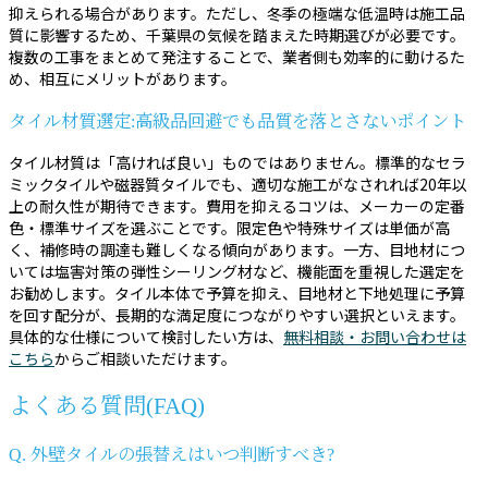
抑えられる場合があります。ただし、冬季の極端な低温時は施工品
質に影響するため、千葉県の気候を踏まえた時期選びが必要です。
複数の工事をまとめて発注することで、業者側も効率的に動けるた
め、相互にメリットがあります。
タイル材質選定:高級品回避でも品質を落とさないポイント
タイル材質は「高ければ良い」ものではありません。標準的なセラ
ミックタイルや磁器質タイルでも、適切な施工がなされれば20年以
上の耐久性が期待できます。費用を抑えるコツは、メーカーの定番
色・標準サイズを選ぶことです。限定色や特殊サイズは単価が高
く、補修時の調達も難しくなる傾向があります。一方、目地材につ
いては塩害対策の弾性シーリング材など、機能面を重視した選定を
お勧めします。タイル本体で予算を抑え、目地材と下地処理に予算
を回す配分が、長期的な満足度につながりやすい選択といえます。
具体的な仕様について検討したい方は、
無料相談・お問い合わせは
こちら
からご相談いただけます。
よくある質問(FAQ)
Q. 外壁タイルの張替えはいつ判断すべき?