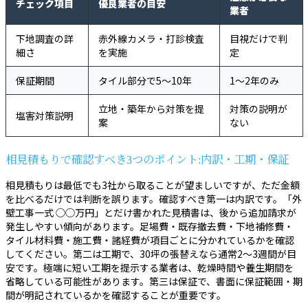
チェック項目
優良業者の目安
業者
下地調査の詳
赤外線カメラ・打診検査
目視だけで判
細さ
を実施
定
保証期間
タイル部分で5〜10年
1〜2年のみ
立地・築年から対策を提
対策の説明が
塩害対策説明
案
ない
相見積もりで確認すべき3つのポイント:内訳・工期・保証
相見積もりは最低でも3社から取ることが望ましいですが、ただ金額
を比べるだけでは判断を誤ります。確認すべき第一は内訳です。「外
壁工事一式 ◯◯万円」とだけ書かれた見積書は、後から追加請求が
発生しやすい傾向があります。足場費・既存撤去費・下地補修費・
タイル材料費・施工費・諸経費が項目ごとに分かれているかを確認
してください。第二は工期で、30坪の張替えなら通常2〜3週間が目
安です。極端に短い工期を提示する業者は、乾燥時間や養生期間を
省略している可能性があります。第三は保証で、書面に保証範囲・期
間が明記されているかを確認することが重要です。