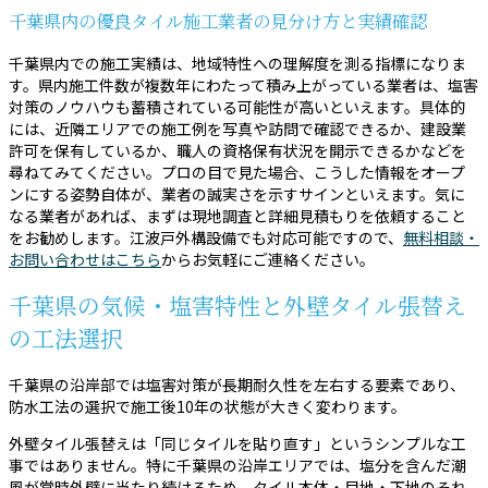
千葉県内の優良タイル施工業者の見分け方と実績確認
千葉県内での施工実績は、地域特性への理解度を測る指標になりま
す。県内施工件数が複数年にわたって積み上がっている業者は、塩害
対策のノウハウも蓄積されている可能性が高いといえます。具体的
には、近隣エリアでの施工例を写真や訪問で確認できるか、建設業
許可を保有しているか、職人の資格保有状況を開示できるかなどを
尋ねてみてください。プロの目で見た場合、こうした情報をオープ
ンにする姿勢自体が、業者の誠実さを示すサインといえます。気に
なる業者があれば、まずは現地調査と詳細見積もりを依頼すること
をお勧めします。江波戸外構設備でも対応可能ですので、
無料相談・
お問い合わせはこちら
からお気軽にご連絡ください。
千葉県の気候・塩害特性と外壁タイル張替え
の工法選択
千葉県の沿岸部では塩害対策が長期耐久性を左右する要素であり、
防水工法の選択で施工後10年の状態が大きく変わります。
外壁タイル張替えは「同じタイルを貼り直す」というシンプルな工
事ではありません。特に千葉県の沿岸エリアでは、塩分を含んだ潮
風が常時外壁に当たり続けるため、タイル本体・目地・下地のそれ