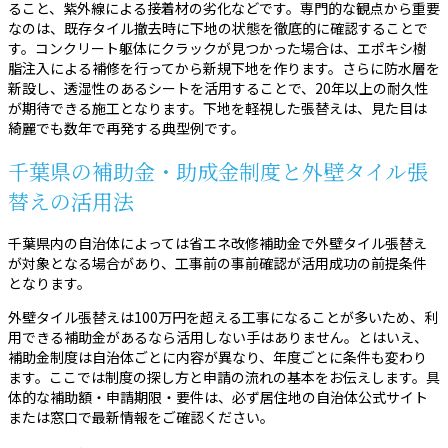
ること、紫外線による接着材の劣化などです。専門的な観点から重要
なのは、既存タイル撤去時に下地の状態を徹底的に確認することで
す。コンクリート躯体にクラックが見つかった場合は、エポキシ樹
脂注入による補修を行ってから新規下地を作ります。さらに防水層を
新設し、透湿性のあるシートを活用することで、20年以上の耐久性
が期待できる施工となります。下地を軽視した張替えは、見た目は
綺麗でも数年で再発する典型例です。
千葉県の補助金・助成金制度と外壁タイル張
替えの活用法
千葉県内の自治体によっては省エネ改修補助金で外壁タイル張替え
が対象となる場合があり、工事前の事前確認が活用成功の前提条件
となります。
外壁タイル張替えは100万円を超える工事になることが多いため、利
用できる補助金があるなら活用しない手はありません。とはいえ、
補助金制度は自治体ごとに内容が異なり、年度ごとに条件も変わり
ます。ここでは制度の探し方と申請の流れの基本をお伝えします。具
体的な補助額・申請期限・要件は、必ず居住地の自治体公式サイト
または窓口で最新情報をご確認ください。