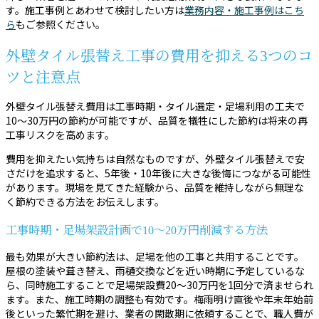
す。施工事例とあわせて検討したい方は
業務内容・施工事例はこち
ら
もご参照ください。
外壁タイル張替え工事の費用を抑える3つのコ
ツと注意点
外壁タイル張替え費用は工事時期・タイル選定・足場利用の工夫で
10〜30万円の節約が可能ですが、品質を犠牲にした節約は将来の再
工事リスクを高めます。
費用を抑えたい気持ちは自然なものですが、外壁タイル張替えで安
さだけを追求すると、5年後・10年後に大きな後悔につながる可能性
があります。現場を見てきた経験から、品質を維持しながら無理な
く節約できる方法をお伝えします。
工事時期・足場架設計画で10〜20万円削減する方法
最も効果が大きい節約法は、足場を他の工事と共用することです。
屋根の塗装や葺き替え、雨樋交換などを近い時期に予定しているな
ら、同時施工することで足場架設費20〜30万円を1回分で済ませられ
ます。また、施工時期の調整も有効です。梅雨明け直後や年末年始前
後といった繁忙期を避け、業者の閑散期に依頼することで、職人費が