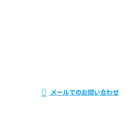
お問い合わせ
お電話でのお問い合わせ
090-6139-0117
千葉県匝瑳市
の江波戸外構
※ 営 業 電 話 厳 禁 ※
メールでのお問い合わせ
設備は旭市・山武市などで水漏れ修理や井戸工事にご
対応！