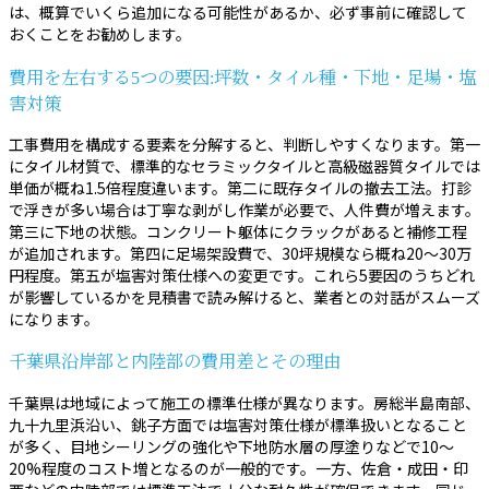
は、概算でいくら追加になる可能性があるか、必ず事前に確認して
おくことをお勧めします。
費用を左右する5つの要因:坪数・タイル種・下地・足場・塩
害対策
工事費用を構成する要素を分解すると、判断しやすくなります。第一
にタイル材質で、標準的なセラミックタイルと高級磁器質タイルでは
単価が概ね1.5倍程度違います。第二に既存タイルの撤去工法。打診
で浮きが多い場合は丁寧な剥がし作業が必要で、人件費が増えます。
第三に下地の状態。コンクリート躯体にクラックがあると補修工程
が追加されます。第四に足場架設費で、30坪規模なら概ね20〜30万
円程度。第五が塩害対策仕様への変更です。これら5要因のうちどれ
が影響しているかを見積書で読み解けると、業者との対話がスムーズ
になります。
千葉県沿岸部と内陸部の費用差とその理由
千葉県は地域によって施工の標準仕様が異なります。房総半島南部、
九十九里浜沿い、銚子方面では塩害対策仕様が標準扱いとなること
が多く、目地シーリングの強化や下地防水層の厚塗りなどで10〜
20%程度のコスト増となるのが一般的です。一方、佐倉・成田・印