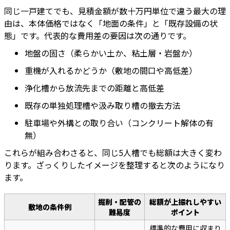
同じ一戸建てでも、見積金額が数十万円単位で違う最大の理
由は、本体価格ではなく「地面の条件」と「既存設備の状
態」です。代表的な費用差の要因は次の通りです。
地盤の固さ（柔らかい土か、粘土層・岩盤か）
重機が入れるかどうか（敷地の間口や高低差）
浄化槽から放流先までの距離と高低差
既存の単独処理槽や汲み取り槽の撤去方法
駐車場や外構との取り合い（コンクリート解体の有
無）
これらが組み合わさると、同じ5人槽でも総額は大きく変わ
ります。ざっくりしたイメージを整理すると次のようになり
ます。
掘削・配管の
総額が上振れしやすい
敷地の条件例
難易度
ポイント
標準的な費用に収まり