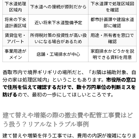
下水道処理
下水道課で処理区域図
下水道への接続が原則だから
区域内
を確認
将来の下水
都市計画課や建設水道
近い将来下水道整備予定
道計画区域
部に確認
賃貸住宅・
所得税対策の投資性が高い扱
用途・所有者を窓口で
アパート
いになる場合があるため
確認
事業用途が
家庭排水かどうかを説
店舗・工場排水が中心
メイン
明できる資料を用意
香取市内で境界ギリギリの場所だと、「お隣は補助対象、自
分の家は処理区域内」ということもあります。
市役所の窓口
で住所を伝えて確認するだけで、数十万円単位の判断ミスを
防げる
ので、最初の一歩にしてほしいところです。
建て替えや増築の際の撤去費や配管工事費はど
う扱う？リアルなトラブル事例
建て替えや増築を伴う工事では、費用の内訳が複雑になりま