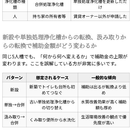
浄化槽の種
単独処理浄化槽を更新しただ
合併処理浄化槽
類
け
人
持ち家の所有者等
賃貸オーナー以外が申請した
新設や単独処理浄化槽からの転換、汲み取りか
らの転換で補助金額がどう変わるか
同じ5人槽でも、「何から何へ変えるか」で補助金の上限が
変わります。ここを誤解している方が非常に多いです。
パターン
想定されるケース
一般的な傾向
新築でトイレも台所も初
補助は出るが転換より低
新設
めてつなぐ
め
古い単独処理浄化槽から
水質改善効果が高く補助
単独→合併
の切り替え
額も厚め
汲み取り→
生活環境改善の観点で優
くみ取り便所から水洗化
合併
先度が高い