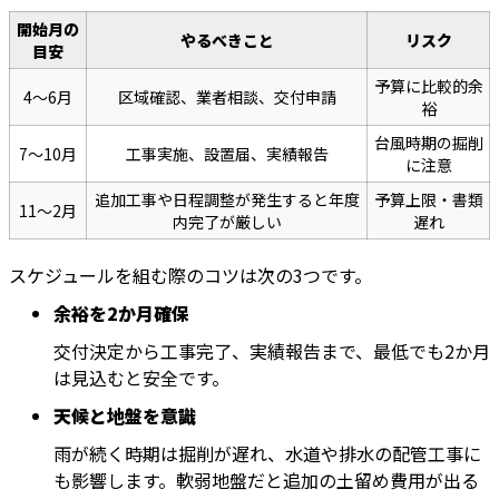
開始月の
やるべきこと
リスク
目安
予算に比較的余
4～6月
区域確認、業者相談、交付申請
裕
台風時期の掘削
7～10月
工事実施、設置届、実績報告
に注意
追加工事や日程調整が発生すると年度
予算上限・書類
11～2月
内完了が厳しい
遅れ
スケジュールを組む際のコツは次の3つです。
余裕を2か月確保
交付決定から工事完了、実績報告まで、最低でも2か月
は見込むと安全です。
天候と地盤を意識
雨が続く時期は掘削が遅れ、水道や排水の配管工事に
も影響します。軟弱地盤だと追加の土留め費用が出る