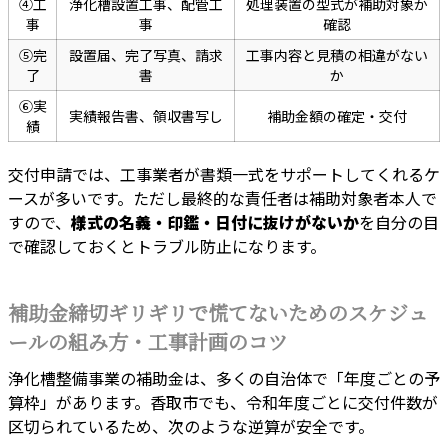
④工
浄化槽設置工事、配管工
処理装置の型式が補助対象か
事
事
確認
⑤完
設置届、完了写真、請求
工事内容と見積の相違がない
了
書
か
⑥実
実績報告書、領収書写し
補助金額の確定・交付
績
交付申請では、工事業者が書類一式をサポートしてくれるケ
ースが多いです。ただし最終的な責任者は補助対象者本人で
すので、
様式の名義・印鑑・日付に抜けがないか
を自分の目
で確認しておくとトラブル防止になります。
補助金締切ギリギリで慌てないためのスケジュ
ールの組み方・工事計画のコツ
浄化槽整備事業の補助金は、多くの自治体で「年度ごとの予
算枠」があります。香取市でも、令和年度ごとに交付件数が
区切られているため、次のような逆算が安全です。