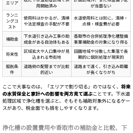
エリア
用開始済み
が当面ない
ランニ
使用料はかかるが、清掃
水道使用料とは別に、清掃・
ングコ
や法定検査の手配が不要
点検・検査費が必要
スト
下水道引き込み工事の助
香取市の合併処理浄化槽整備
補助金
成金がある自治体もある
事業補助金の対象になり得る
区域拡大や人口集中が見
田園地域や分散した集落で長
将来性
込まれる市街地
期的に個別処理が現実的
掘削条
道路側の配管までが比較
道路まで遠く、引き込み距離
件
的近い
が長くなりがち
ここで大事なのは、「エリアで割り切る」のではなく、
将来
の水質保全と家計への影響を両方見て選ぶ
ことです。下水道
処理区域で浄化槽を選ぶと、そもそも補助対象外になるケー
スがあり、税金面でも損をしやすくなります。
浄化槽の設置費用や香取市の補助金と比較、下