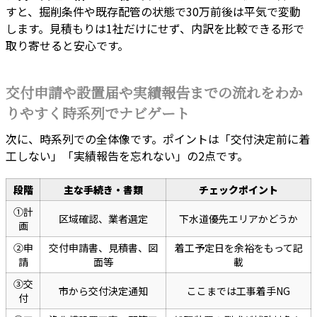
すと、掘削条件や既存配管の状態で30万前後は平気で変動
します。見積もりは1社だけにせず、内訳を比較できる形で
取り寄せると安心です。
交付申請や設置届や実績報告までの流れをわか
りやすく時系列でナビゲート
次に、時系列での全体像です。ポイントは「交付決定前に着
工しない」「実績報告を忘れない」の2点です。
段階
主な手続き・書類
チェックポイント
①計
区域確認、業者選定
下水道優先エリアかどうか
画
②申
交付申請書、見積書、図
着工予定日を余裕をもって記
請
面等
載
③交
市から交付決定通知
ここまでは工事着手NG
付