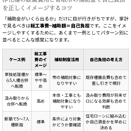
を正しくイメージするコツ
「補助金がいくら出るか」だけに目が行きがちですが、家計
で見るべきは
総工事費−補助額＝自己負担
です。ここをイメ
ージしやすくするために、あくまで一例としてパターン別に
並べるとこんな感覚になります。
総工事
ケース例
費のイ
補助制度活用
自己負担の考え方
メージ
単独処理槽か
標準〜
市の補助対象に
既存槽撤去費も含めて
ら5人槽合併
やや高
なりやすい
差し引きで検討
へ転換
め
本体・工事とも
汲み取り費用が将来ゼ
汲み取りから
高め
補助対象になり
ロになる効果も含めて
合併へ転換
やすい
判断
住宅ローンに組み込む
新築で5〜7人
条件により対象
標準
か自己資金かを早めに
槽新設
かどうか要確認
決める