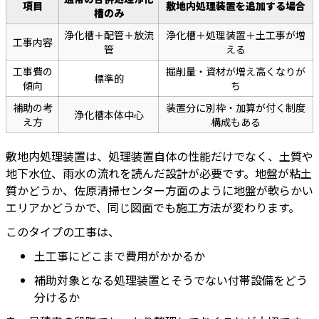
項目
敷地内処理装置を追加する場合
槽のみ
浄化槽＋配管＋放流
浄化槽＋処理装置＋土工事が増
工事内容
管
える
工事費の
掘削量・資材が増え高くなりが
標準的
傾向
ち
補助の考
装置分に別枠・加算が付く制度
浄化槽本体中心
え方
構成もある
敷地内処理装置は、処理装置自体の性能だけでなく、土質や
地下水位、雨水の流れを読んだ設計が必要です。地盤が粘土
質かどうか、佐原清掃センター方面のように地盤が軟らかい
エリアかどうかで、同じ図面でも施工方法が変わります。
このタイプの工事は、
土工事にどこまで費用がかかるか
補助対象となる処理装置とそうでない付帯設備をどう
分けるか