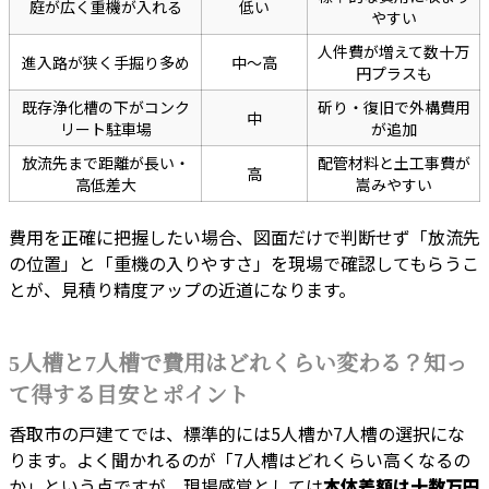
庭が広く重機が入れる
低い
やすい
人件費が増えて数十万
進入路が狭く手掘り多め
中〜高
円プラスも
既存浄化槽の下がコンク
斫り・復旧で外構費用
中
リート駐車場
が追加
放流先まで距離が長い・
配管材料と土工事費が
高
高低差大
嵩みやすい
費用を正確に把握したい場合、図面だけで判断せず「放流先
の位置」と「重機の入りやすさ」を現場で確認してもらうこ
とが、見積り精度アップの近道になります。
5人槽と7人槽で費用はどれくらい変わる？知っ
て得する目安とポイント
香取市の戸建てでは、標準的には5人槽か7人槽の選択にな
ります。よく聞かれるのが「7人槽はどれくらい高くなるの
か」という点ですが、現場感覚としては
本体差額は十数万円