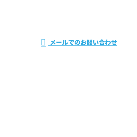
千葉県匝瑳市
の江波戸外構
※ 営 業 電 話 厳 禁 ※
メールでのお問い合わせ
設備は旭市・山武市などで水漏れ修理や井戸工事にご
対応！
ホーム
業務案内
施工実績
こだわり
会社概要
ブログ
お問い合わせ