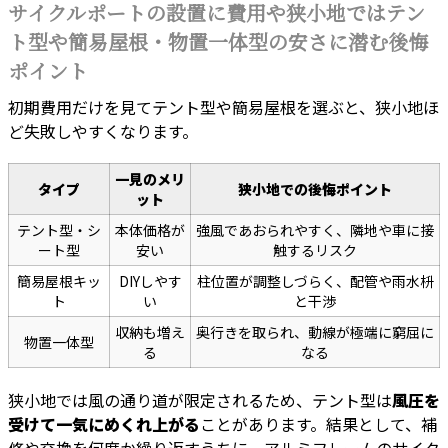
サイクルポートの設置に費用や狭小地ではテン
ト型や簡易屋根・物置一体型の安さに潜む後悔
ポイント
初期費用だけを見てテント型や簡易屋根を選ぶと、狭小地ほ
ど失敗しやすくなります。
一見のメリ
タイプ
狭小地での後悔ポイント
ット
テント型・シ
本体価格が
強風であおられやすく、隣地や車に接
ート型
安い
触するリスク
簡易屋根キッ
DIYしやす
柱位置が調整しづらく、配管や雨水枡
ト
い
と干渉
収納も増え
奥行きを取られ、動線が極端に窮屈に
物置一体型
る
なる
狭小地では風の通り道が限定されるため、テント型は
風圧を
受けて一気にめくれ上がる
ことがあります。結果として、補