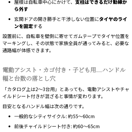
屋根は自転車中心にかけて、
支柱はできるだけ動線か
ら外す
玄関ドアの開き勝手と干渉しない位置に
タイヤのライ
ンを固定
する
設置前に、自転車を壁側に寄せてガムテープでタイヤ位置を
マーキングし、その状態で家族全員が通ってみると、必要な
通路幅が体感できます。
電動アシスト・カゴ付き・子ども用…ハンドル
幅と台数の落とし穴
「カタログ上は2〜3台用」とあっても、電動アシストやチャ
イルドシート付きが混ざると事情が変わります。
目安となるハンドル幅は次の通りです。
一般的なシティサイクル: 約55〜60cm
前後チャイルドシート付き: 約60〜65cm