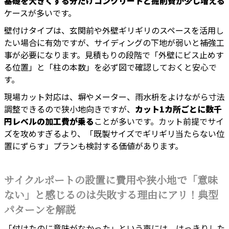
基礎を大きくする分だけコンクリートと掘削費が少し増える
ケースが多いです。
壁付けタイプは、玄関前や外壁ギリギリのスペースを活用し
たい場合に有効ですが、サイディングの下地が弱いと補強工
事が必要になります。見積もりの段階で「外壁にビス止めす
る位置」と「柱の本数」を必ず図で確認しておくと安心で
す。
現場カット対応は、塀やメーター、雨水枡をよけながら寸法
調整できるので狭小地向きですが、
カット1カ所ごとに数千
円レベルの加工費が乗る
ことが多いです。カット前提でサイ
ズを攻めすぎるより、「既製サイズでギリギリ当たらない位
置にずらす」プランも検討する価値があります。
サイクルポートの設置に費用や狭小地で「意味
ない」と感じるのは失敗する理由にアリ！典型
パターンを解説
「付けたのに意味がなかった」という声には、はっきりした