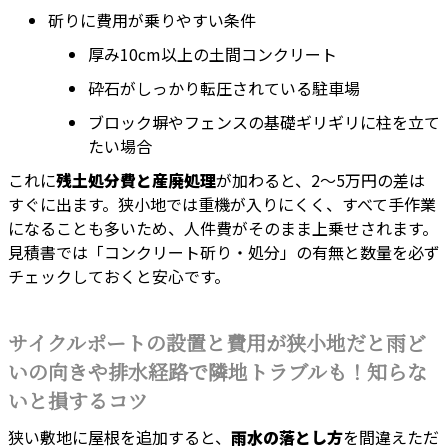
斫りに費用が乗りやすい条件
厚み10cm以上の土間コンクリート
砕石がしっかり転圧されている駐車場
ブロック塀やフェンスの基礎ギリギリに柱を立て
たい場合
これに
残土処分費と産廃処理
が加わると、2〜5万円の差は
すぐに出ます。狭小地では重機が入りにくく、すべて手作業
になることも多いため、人件費がそのまま上乗せされます。
見積書では「コンクリート斫り・処分」の有無と数量を必ず
チェックしておくと安心です。
サイクルポートの設置と費用が狭小地だと雨ど
いの向きや排水経路で隣地トラブルも！知らな
いと損するコツ
狭い敷地に屋根を追加すると、
雨水の落とし方
を間違えただ