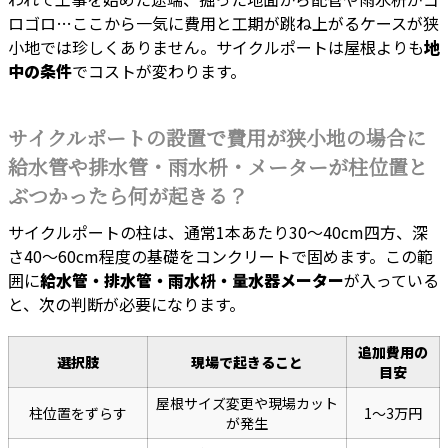
ロゴロ…ここから一気に費用と工期が跳ね上がるケースが狭
小地では珍しくありません。サイクルポートは屋根よりも
地
中の条件
でコストが変わります。
サイクルポートの設置で費用が狭小地の場合に
給水管や排水管・雨水枡・メーターが柱位置と
ぶつかったら何が起きる？
サイクルポートの柱は、通常1本あたり30〜40cm四方、深
さ40〜60cm程度の基礎をコンクリートで固めます。この範
囲に
給水管・排水管・雨水枡・量水器メーター
が入っている
と、次の判断が必要になります。
追加費用の
選択肢
現場で起きること
目安
屋根サイズ変更や現場カット
柱位置をずらす
1〜3万円
が発生