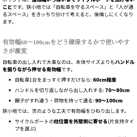
こと
です。狭小地では「自転車を守るスペース」と「人が通
るスペース」をきっちり分けて考えると、後悔しにくくなり
ます。
有効幅60〜100cmをどう確保するかで使いやす
さが激変
自転車の出し入れで大事なのは、本体サイズよりも
ハンドル
を振りながら押せる有効幅
です。
自転車1台をまっすぐ押すだけなら:
60cm程度
ハンドルを切り返しながら出し入れする:
70〜80cm
親子がすれ違う・荷物を持って通る:
90〜100cm
狭小地では、次のような工夫で有効幅をひねり出します。
サイクルポートの
柱位置を外壁側に寄せる
(片支持タイ
プを選ぶ)