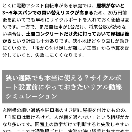
とくに電動アシスト自転車がある家庭では、
屋根がないと
3〜5年スパンでの買い替えリスクが高まる
ため、20万円前
後を割いてでも早めにサイクルポートを入れておく価値は高
めです。一方で、まだ自転車が1台だけ、将来台数が読めな
い場合は、
土間コンクリートだけ先に打っておいて屋根は後
から
という計画も十分ありです。狭小地ほどやり直しが効き
にくいので、「後から付け足しが難しい工事」から予算を配
分していくと、失敗しにくくなります。
狭い通路でも本当に使える？サイクルポ
ート設置前にやっておきたいリアル動線
シミュレーション
玄関横の細い通路や駐車場のすき間に屋根を付けたものの、
「自転車は置けるけど、人が横を通れない」という相談がか
なり多いです。図面上の数字だけで判断すると失敗しやすい
ので、ここでは通路幅ごとに、実際の使い勝手とおすすめサ