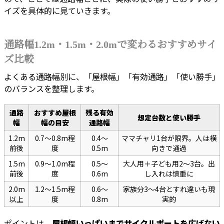
イズを具体的に見ていきます。
通路幅1.2m・1.5m・2.0mで変わるおすすめサイ
ズ比較
よくある通路幅別に、「屋根幅」「有効通路」「使い勝手」
のバランスを整理します。
通路
おすすめ屋根
残る有効
想定台数と使い勝手
幅
幅の目安
通路幅
1.2m
0.7〜0.8m程
0.4〜
ママチャリ1台が限界。人は横
前後
度
0.5m
向きで通過
1.5m
0.9〜1.0m程
0.5〜
大人用＋子ども用2〜3台。出
前後
度
0.6m
し入れは慎重に
2.0m
1.2〜1.5m程
0.6〜
家族分3〜4台とすれ違いも現
以上
度
0.8m
実的
ポイントは、
屋根幅いっぱいまでサイクルポートを広げない