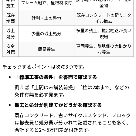
フレーム組立、屋根材取付
施工
金物
既存
既存コンクリートの斫り、タ
砂利・土の整地
地面
イル撤去
残土
多量の残土、搬出経路が長い
少量の残土処分
処分
現場
安全
車両養生、隣地側の大掛かり
簡易養生
対策
な養生
チェックするポイントは次の3つです。
「標準工事の条件」を書面で確認する
例えば「土間は未舗装前提」「柱は2本まで」などの
条件有無を必ず見ます。
撤去と処分が別建てかどうかを確認する
既存コンクリート、古いサイクルスタンド、ブロック
は撤去費と処分費が分かれて記載されることも多く、
合計すると2〜5万円差が付きます。