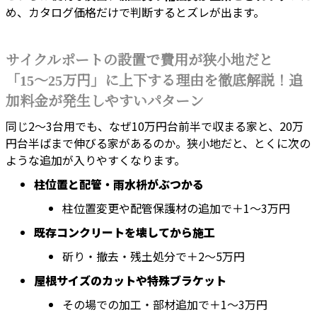
め、カタログ価格だけで判断するとズレが出ます。
サイクルポートの設置で費用が狭小地だと
「15〜25万円」に上下する理由を徹底解説！追
加料金が発生しやすいパターン
同じ2〜3台用でも、なぜ10万円台前半で収まる家と、20万
円台半ばまで伸びる家があるのか。狭小地だと、とくに次の
ような追加が入りやすくなります。
柱位置と配管・雨水枡がぶつかる
柱位置変更や配管保護材の追加で＋1〜3万円
既存コンクリートを壊してから施工
斫り・撤去・残土処分で＋2〜5万円
屋根サイズのカットや特殊ブラケット
その場での加工・部材追加で＋1〜3万円