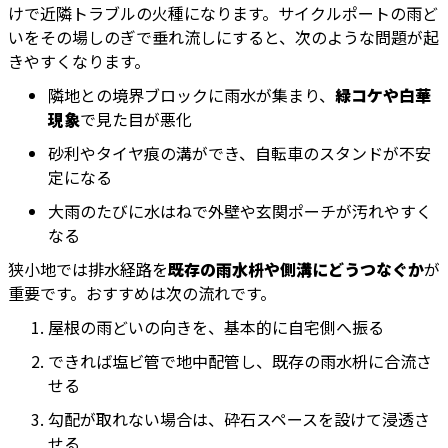
けで近隣トラブルの火種になります。サイクルポートの雨ど
いをその場しのぎで垂れ流しにすると、次のような問題が起
きやすくなります。
隣地との境界ブロックに雨水が集まり、
緑コケや白華
現象
で見た目が悪化
砂利やタイヤ痕の溝ができ、自転車のスタンドが不安
定になる
大雨のたびに水はねで外壁や玄関ポーチが汚れやすく
なる
狭小地では排水経路を
既存の雨水枡や側溝にどうつなぐか
が
重要です。おすすめは次の流れです。
屋根の雨どいの向きを、基本的に自宅側へ振る
できれば塩ビ管で地中配管し、既存の雨水枡に合流さ
せる
勾配が取れない場合は、砕石スペースを設けて浸透さ
せる