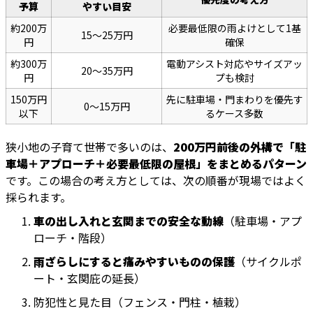
予算
やすい目安
約200万
必要最低限の雨よけとして1基
15〜25万円
円
確保
約300万
電動アシスト対応やサイズアッ
20〜35万円
円
プも検討
150万円
先に駐車場・門まわりを優先す
0〜15万円
以下
るケース多数
狭小地の子育て世帯で多いのは、
200万円前後の外構で「駐
車場＋アプローチ＋必要最低限の屋根」をまとめるパターン
です。この場合の考え方としては、次の順番が現場ではよく
採られます。
車の出し入れと玄関までの安全な動線
（駐車場・アプ
ローチ・階段）
雨ざらしにすると痛みやすいものの保護
（サイクルポ
ート・玄関庇の延長）
防犯性と見た目（フェンス・門柱・植栽）