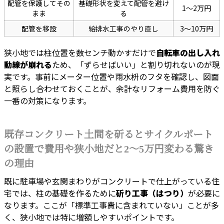
配管を保護してその
基礎形状を変えて配管を避け
1〜2万円
まま
る
配管を移設
給排水工事のやり直し
3〜10万円
狭小地では柱位置を数センチ動かすだけで
自転車の出し入れ
動線が崩れる
ため、「ずらせばいい」と割り切れないのが現
実です。事前にメーター位置や雨水枡のフタを確認し、図面
と照らし合わせておくことが、余計なリフォーム費用を防ぐ
一番の対策になります。
既存コンクリート土間を斫るとサイクルポート
の設置で費用や狭小地だと2〜5万円変わる驚き
の理由
既に駐車場や玄関まわりがコンクリートで仕上がっている住
宅では、柱の基礎を作るために
斫り工事（はつり）
が必要に
なります。ここが「標準工事費に含まれていない」ことが多
く、狭小地では特に増額しやすいポイントです。