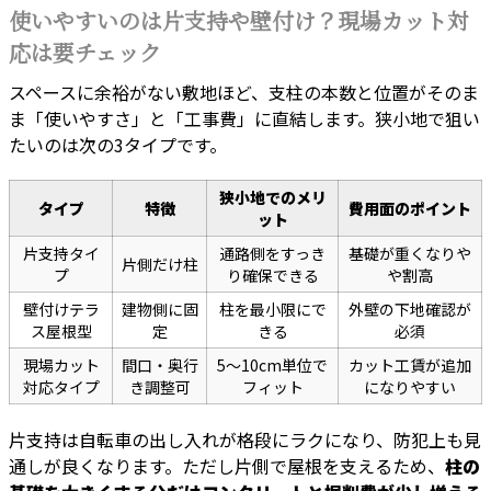
使いやすいのは片支持や壁付け？現場カット対
応は要チェック
スペースに余裕がない敷地ほど、支柱の本数と位置がそのま
ま「使いやすさ」と「工事費」に直結します。狭小地で狙い
たいのは次の3タイプです。
狭小地でのメリ
タイプ
特徴
費用面のポイント
ット
片支持タイ
通路側をすっき
基礎が重くなりや
片側だけ柱
プ
り確保できる
や割高
壁付けテラ
建物側に固
柱を最小限にで
外壁の下地確認が
ス屋根型
定
きる
必須
現場カット
間口・奥行
5〜10cm単位で
カット工賃が追加
対応タイプ
き調整可
フィット
になりやすい
片支持は自転車の出し入れが格段にラクになり、防犯上も見
通しが良くなります。ただし片側で屋根を支えるため、
柱の