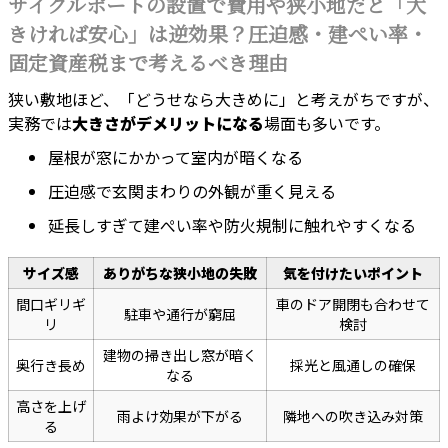
サイクルポートの設置で費用や狭小地だと「大
きければ安心」は逆効果？圧迫感・建ぺい率・
固定資産税まで考えるべき理由
狭い敷地ほど、「どうせなら大きめに」と考えがちですが、
実務では
大きさがデメリットになる
場面も多いです。
屋根が窓にかかって室内が暗くなる
圧迫感で玄関まわりの外観が重く見える
延長しすぎて建ぺい率や防火規制に触れやすくなる
サイズ感
ありがちな狭小地の失敗
気を付けたいポイント
間口ギリギ
車のドア開閉も合わせて
駐車や通行が窮屈
リ
検討
建物の掃き出し窓が暗く
奥行き長め
採光と風通しの確保
なる
高さを上げ
雨よけ効果が下がる
隣地への吹き込み対策
る