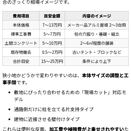
合のざっくり相場イメージです。
費用項目
目安金額
内容のイメージ
本体価格
7〜13万円
メーカー品アルミ屋根 2〜3台用
標準工事費
5〜7万円
柱の穴掘り・基礎・組立
土間コンクリート
5〜10万円
2〜6㎡程度の舗装
既存物撤去
0.5〜2万円
古いテント・ブロックなど
合計目安
15〜25万円
条件により上下
狭小地かどうかで変わりやすいのは、
本体サイズの調整と工
事手間
です。
敷地にぴったり合わせるための「現場カット」対応モ
デル
通路側だけに柱を立てる片支持タイプ
建物に近接させる壁付けタイプ
これらは便利な反面、
加工費や補強費が上乗せされやすい
た