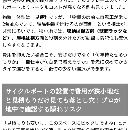
修や交換を何度か繰り返すうちに、アルミフレームのサイク
ルポートよりトータルコストが高くなる例も見てきました。
物置一体型は一見便利ですが、「物置の扉前に自転車が常に
2台並んでいて、結局物置を開けるのが面倒」という相談が
非常に多いです。狭小地では、
収納は縦方向（壁面ラックな
ど）、屋根は横方向
と役割を分けた方が動線も防犯性も確保
しやすくなります。
費用を抑えたい場合こそ、安さだけでなく「何年持たせるつ
もりか」「自転車が何台まで増えそうか」を先に決めてから
タイプ選びをすると、後悔の少ない選択ができます。
サイクルポートの設置で費用が狭小地だ
と見積もりだけ見ても落とし穴！プロが
地中で確認する隠れリスク
「見積もりも安いし、このスペースにピッタリですね」と言
われて工事を始めた途端、掘った地面から配管や雨水枡がゴ