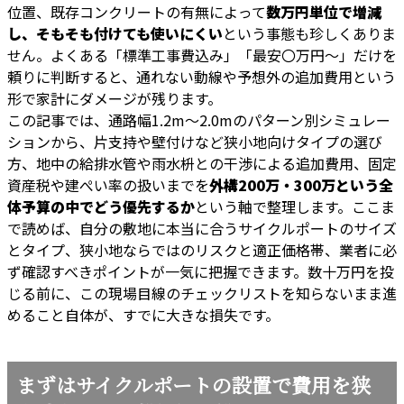
位置、既存コンクリートの有無によって
数万円単位で増減
し、そもそも付けても使いにくい
という事態も珍しくありま
せん。よくある「標準工事費込み」「最安〇万円〜」だけを
頼りに判断すると、通れない動線や予想外の追加費用という
形で家計にダメージが残ります。
この記事では、通路幅1.2m〜2.0mのパターン別シミュレー
ションから、片支持や壁付けなど狭小地向けタイプの選び
方、地中の給排水管や雨水枡との干渉による追加費用、固定
資産税や建ぺい率の扱いまでを
外構200万・300万という全
体予算の中でどう優先するか
という軸で整理します。ここま
で読めば、自分の敷地に本当に合うサイクルポートのサイズ
とタイプ、狭小地ならではのリスクと適正価格帯、業者に必
ず確認すべきポイントが一気に把握できます。数十万円を投
じる前に、この現場目線のチェックリストを知らないまま進
めること自体が、すでに大きな損失です。
まずはサイクルポートの設置で費用を狭