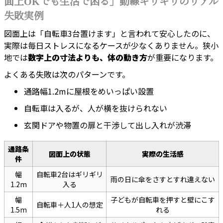
面上OKでも生活で困る」動線ギリギリのリアル
失敗実例
図面上は「自転車3台置けます」と言われて安心したのに、
実際は毎日ストレスになるケースが少なくありません。狭小
地では
数字上の寸法よりも、体の動き方
が重要になります。
よくある失敗は次のパターンです。
通路幅1.2mに屋根をめいっぱい設置
自転車は入るが、人が横を抜けられない
玄関ドアや物置の扉と干渉して出し入れが渋滞
通路条
図面上の状態
実際の生活感
件
幅
自転車2台はギリギリ
雨の日に傘をさすとすれ違えない
1.2m
入る
幅
子どもが自転車を押すと壁にこす
自転車＋人1人の想定
1.5m
れる