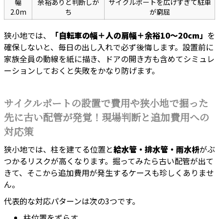
幅
余裕ありと判断しが
サイクルポートを広げすぎて駐車
2.0m
ち
が窮屈
狭小地では、
「自転車の幅＋人の肩幅＋余裕10〜20cm」
を
確保しないと、毎日の出し入れで必ず後悔します。設置前に
家族全員の動線を紙に描き、ドアの開き方も含めてシミュレ
ーションしておくと失敗をかなり防げます。
サイクルポートの設置で費用や狭小地で掘った
先に古い配管が発覚！現場判断と追加費用への
対応策
狭小地では、柱を建てる位置と
給水管・排水管・雨水枡
がぶ
つかるリスクが高くなります。掘ってみたら古い配管が出て
きて、そこから追加費用が発生するケースも珍しくありませ
ん。
代表的な対応パターンは次の3つです。
柱位置をずらす