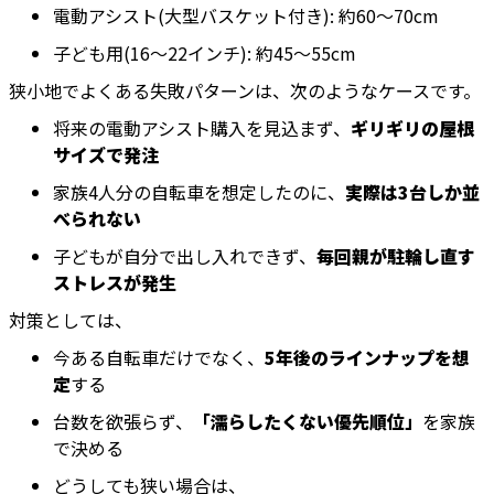
電動アシスト(大型バスケット付き): 約60〜70cm
子ども用(16〜22インチ): 約45〜55cm
狭小地でよくある失敗パターンは、次のようなケースです。
将来の電動アシスト購入を見込まず、
ギリギリの屋根
サイズで発注
家族4人分の自転車を想定したのに、
実際は3台しか並
べられない
子どもが自分で出し入れできず、
毎回親が駐輪し直す
ストレスが発生
対策としては、
今ある自転車だけでなく、
5年後のラインナップを想
定
する
台数を欲張らず、
「濡らしたくない優先順位」
を家族
で決める
どうしても狭い場合は、